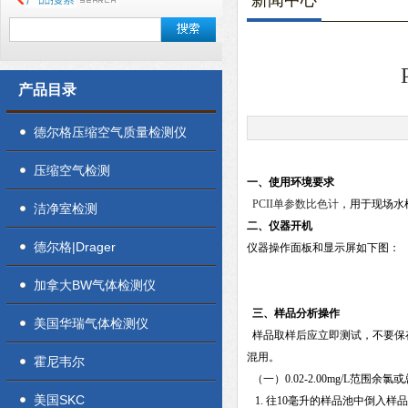
新闻中心
产品目录
德尔格压缩空气质量检测仪
压缩空气检测
一、使用环境要求
PCII单参数比色计
，用于现场水
洁净室检测
二、仪器开机
德尔格|Drager
仪器操作面板和显示屏如下图：
加拿大BW气体检测仪
三、样品分析操作
美国华瑞气体检测仪
样品取样后应立即测试，不要保
混用。
霍尼韦尔
（一）0.02-2.00mg/L范围余
美国SKC
1. 往10毫升的样品池中倒入样