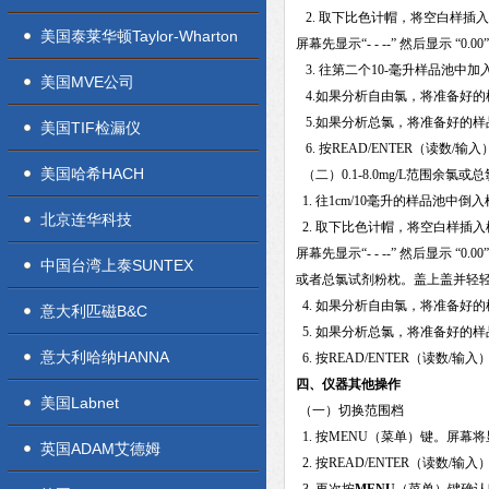
2. 取下比色计帽，将空白样插入
美国泰莱华顿Taylor-Wharton
屏幕先显示“- - --” 然后显示 “
3. 往第二个10-毫升样品池中
美国MVE公司
4.如果分析自由氯，将准备好的
5.如果分析总氯，将准备好的样
美国TIF检漏仪
6. 按READ/ENTER（读数/输
美国哈希HACH
（二）0.1-8.0mg/L范围余氯
1. 往1cm/10毫升的样品池
北京连华科技
2. 取下比色计帽，将空白样插入
屏幕先显示“- - --” 然后显示 
中国台湾上泰SUNTEX
或者总氯试剂粉枕。盖上盖并轻轻
4. 如果分析自由氯，将准备好
意大利匹磁B&C
5. 如果分析总氯，将准备好的
意大利哈纳HANNA
6. 按READ/ENTER（读数/输入
四、仪器其他操作
美国Labnet
（一）切换范围档
1. 按MENU（菜单）键。屏幕
英国ADAM艾德姆
2. 按READ/ENTER（读数/