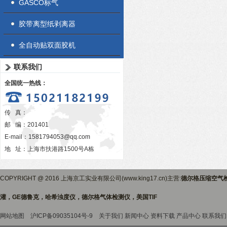
GASCO标气
胶带离型纸剥离器
全自动贴双面胶机
联系我们
全国统一热线：
传 真：
邮 编：201401
E-mail：
1581794053@qq.com
地 址：上海市扶港路1500号A栋
COPYRIGHT @ 2016 上海京工实业有限公司(www.king17.cn)主营:
德尔格压缩空气
灌，GE德鲁克，哈希浊度仪，德尔格气体检测仪，美国TIF
网站地图
沪ICP备09035104号-9
关于我们
新闻中心
资料下载
产品中心
联系我们