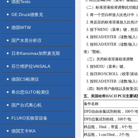
3. 再次按
MENU
（菜单）键确认
德图Testo
（二）标准溶液校准调整此功能
GE Druck德鲁克
1. 将一个空白样放入比色计中（在
2. 将反应的标准溶液放入比色计中
德国WTW
3. 按下MENU（菜单）键，然后按
4. 按READ/ENTER（读数
国产水质分析仪
5. 按READ/ENTER（读数/输
准）”图标。
日本Kanomax加野麦克斯
（三）关闭标准溶液校准调整
芬兰维萨拉VAISALA
1. 按MENU（菜单）键。
2. 按ZERO/SCROLL（校零
德国CS检测仪
3. 按READ/ENTER（读数/
（四）制作用户曲线以及恢复仪
希尔思SUTO检测仪
五、
美国哈希HACH
PCII主要
备件名称
国产台式离心机
DPD自由余氯试剂粉枕，100个/
FLUKO实验室设备
DPD总氯试剂粉枕，100个/包
样品瓶，10mL，带盖，6个/包
德国艾卡IKA
样品瓶，1-cm/10mL，2个/包