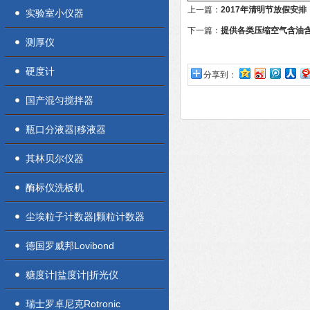
上一篇：
2017年清明节放假安排
实验室小仪器
下一篇：
提供各类压缩空气含油
测厚仪
硬度计
分享到：
国产混匀搅拌器
瓶口分液器|移液器
其林贝尔仪器
酶标仪洗板机
尘埃粒子计数器|颗粒计数器
德国罗威邦Lovibond
糖度计|盐度计|折光仪
瑞士罗卓尼克Rotronic